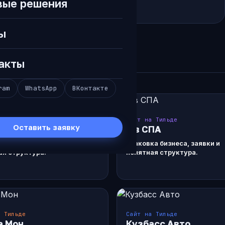
вые решения
дачу.
ы
акты
ram
WhatsApp
ВКонтакте
а Тильде
Сайт на Тильде
Оставить заявку
ка СПА
Я в СПА
а бизнеса, заявки и
Упаковка бизнеса, заявки и
ая структура.
понятная структура.
а Тильде
Сайт на Тильде
а Мон
Кузбасс Авто