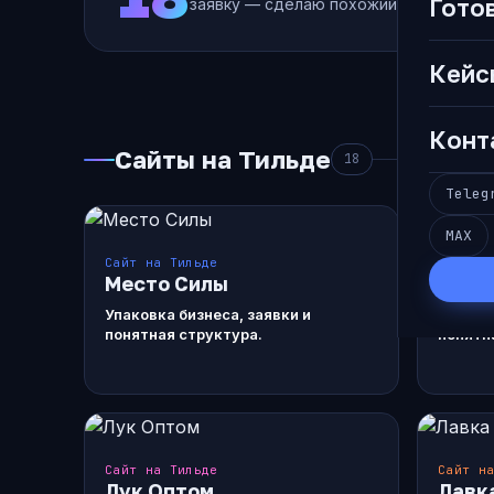
Гото
заявку — сделаю похожий под вашу за
Кейс
Конт
Сайты на Тильде
18
Teleg
MAX
Сайт на Тильде
Сайт н
Место Силы
Шори
Упаковка бизнеса, заявки и
Упаковк
понятная структура.
понятн
Сайт на Тильде
Сайт н
Лук Оптом
Лавк