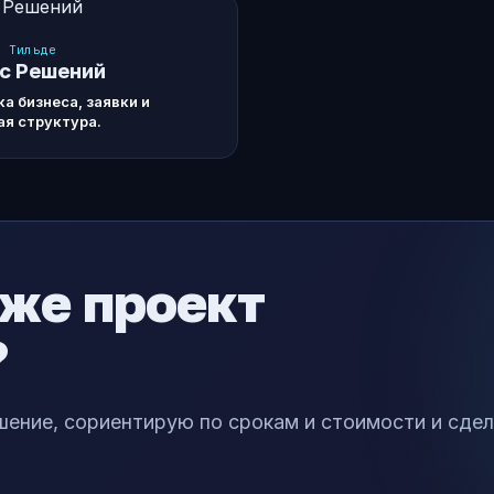
а Тильде
с Решений
а бизнеса, заявки и
ая структура.
 же проект
?
ение, сориентирую по срокам и стоимости и сде