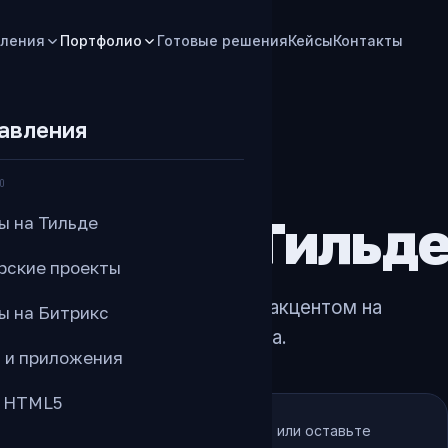
ления
Портфолио
Готовые решения
Кейсы
Контакты
авления
О
айтов на Тильд
ы на Тильде
рские проекты
изайном, сильной подачей и акцентом на
ы на Битрикс
ественно и под задачу бизнеса.
 и приложения
 HTML5
юбой сайт, чтобы посмотреть вживую, или оставьте