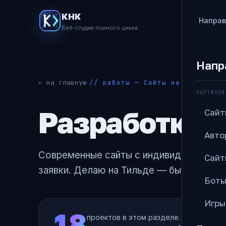
КНК
Направ
Веб-студия полного цикла
Напр
← на главную
// работы — Сайты на Тильде
ПОРТФОЛИ
Разработка с
Сайт
Авто
Современные сайты с индивидуальным д
Сайт
заявки. Делаю на Тильде — быстро, кач
Боты
Игры
18
проектов в этом разделе. Откройте л